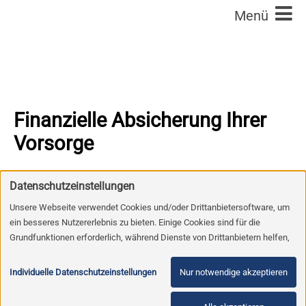
Finanzielle Absicherung Ihrer
Vorsorge
Für die Absicherung der Bestattungskosten im Rahmen
Datenschutzeinstellungen
einer Trauerfallvorsorge bieten wir Ihnen mehrere
Unsere Webseite verwendet Cookies und/oder Drittanbietersoftware, um
Möglichkeiten an.
ein besseres Nutzererlebnis zu bieten. Einige Cookies sind für die
Die Einzahlung auf
Grundfunktionen erforderlich, während Dienste von Drittanbietern helfen,
ein Vorsorgekonto,
die Website zu verbessern und Werbung entsprechend der Interessen der
das nach
Nutzer anzuzeigen. Um diese Dienste verwenden zu dürfen, benötigen wir
Individuelle Datenschutzeinstellungen
Nur notwendige akzeptieren
treuhänderischen
Ihre Einwilligung. Diese Einwilligung beinhaltet unter Umständen auch die
Gesichtspunkten
Zustimmung zur Verarbeitung der Daten in Drittstaaten, in denen kein mit