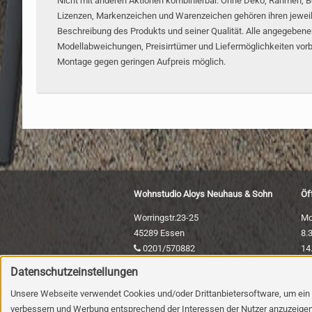
Nicht mit anderen Aktionen kombinierbar. Ohne Deko, Rahmen, B
Lizenzen, Markenzeichen und Warenzeichen gehören ihren jeweili
Beschreibung des Produkts und seiner Qualität. Alle angegeben
Modellabweichungen, Preisirrtümer und Liefermöglichkeiten vorbe
Montage gegen geringen Aufpreis möglich.
Wohnstudio Aloys Neuhaus & Sohn
Öf
Worringstr.23-25
Mo
45289 Essen
8.
0201/570882
14
0201/572441
Datenschutzeinstellungen
info@wohnstudio-neuhaus.de
Sa
Unsere Webseite verwendet Cookies und/oder Drittanbietersoftware, um ein be
9.
verbessern und Werbung entsprechend der Interessen der Nutzer anzuzeigen. 