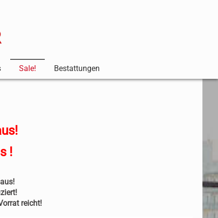
s
Sale!
Bestattungen
us!
s !
haus!
iert!
orrat reicht!