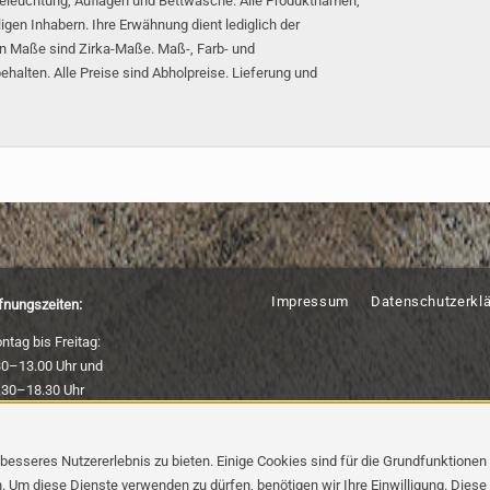
eleuchtung, Auflagen und Bettwäsche. Alle Produktnamen,
gen Inhabern. Ihre Erwähnung dient lediglich der
en Maße sind Zirka-Maße. Maß-, Farb- und
halten. Alle Preise sind Abholpreise. Lieferung und
Impressum
Datenschutzerkl
fnungszeiten:
ntag bis Freitag:
30–13.00 Uhr und
.30–18.30 Uhr
mstag:
sseres Nutzererlebnis zu bieten. Einige Cookies sind für die Grundfunktionen e
00–13.00 Uhr
Um diese Dienste verwenden zu dürfen, benötigen wir Ihre Einwilligung. Diese